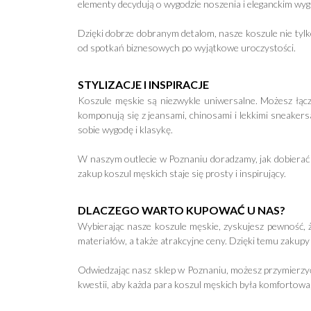
elementy decydują o wygodzie noszenia i eleganckim wyglą
Dzięki dobrze dobranym detalom, nasze koszule nie tylko
od spotkań biznesowych po wyjątkowe uroczystości.
STYLIZACJE I INSPIRACJE
Koszule męskie są niezwykle uniwersalne. Możesz łączy
komponują się z jeansami, chinosami i lekkimi sneakersa
sobie wygodę i klasykę.
W naszym outlecie w Poznaniu doradzamy, jak dobierać k
zakup koszul męskich staje się prosty i inspirujący.
DLACZEGO WARTO KUPOWAĆ U NAS?
Wybierając nasze koszule męskie, zyskujesz pewność, ż
materiałów, a także atrakcyjne ceny. Dzięki temu zakupy
Odwiedzając nasz sklep w Poznaniu, możesz przymierzyć 
kwestii, aby każda para koszul męskich była komfortowa, 