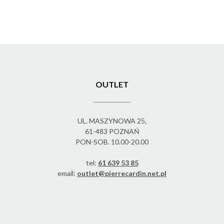
OUTLET
UL. MASZYNOWA 25,
61-483 POZNAŃ
PON-SOB. 10.00-20.00
tel:
61 639 53 85
email:
outlet@pierrecardin.net.pl