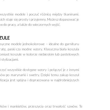
szystkie modele i poczuć różnicę między tkaninami.
ch staje się prosty i przyjemny. Możesz dopasować je
ów do pracy, a także do wieczornych wyjść.
ZULE
syczne modele jednokolorowe – idealne do garnituru
ratę, paski czy modne wzory. Klasyczna biała koszula
atomiast koszule w kolorze niebieskim lub pastelowych
stylizacjami.
yć wszystkie dostępne wzory i połączyć je z innymi
ów po marynarki i swetry. Dzięki temu zakup koszul
ylizacja jest spójna i dopracowana w najdrobniejszych
ków i mankietów, przeszycia oraz trwałość szwów. Te