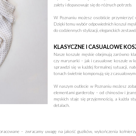
zalety i dopasowuje się do różnych potrzeb.
W Poznaniu możesz osobiście przymierzyć w
Dzięki temu wybór odpowiednich koszul męski
do codziennych stylizacji, eleganckich zestaw
KLASYCZNE I CASUALOWE KOS
Nasze koszule męskie obejmują zarówno kla
czy marynarki – jak i casualowe koszule w k
sprawdzi się w każdej formalnej sytuacji, n
tonach świetnie komponują się z casualowymi 
W naszym outlecie w Poznaniu możesz zobacz
elementami garderoby – od chinosów i jeans
męskich staje się przyjemnością, a każda st
detalach.
pracowane – zwracamy uwagę na jakość guzików, wykończenia kołnierzy