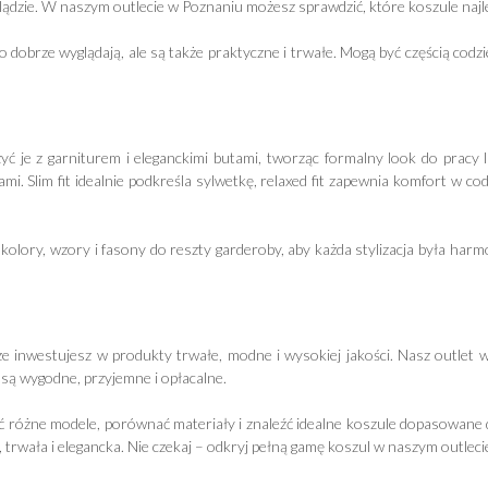
dzie. W naszym outlecie w Poznaniu możesz sprawdzić, które koszule najlepiej
 dobrze wyglądają, ale są także praktyczne i trwałe. Mogą być częścią codz
ć je z garniturem i eleganckimi butami, tworząc formalny look do pracy 
mi. Slim fit idealnie podkreśla sylwetkę, relaxed fit zapewnia komfort w co
olory, wzory i fasony do reszty garderoby, aby każda stylizacja była harm
e inwestujesz w produkty trwałe, modne i wysokiej jakości. Nasz outlet
 są wygodne, przyjemne i opłacalne.
różne modele, porównać materiały i znaleźć idealne koszule dopasowane d
trwała i elegancka. Nie czekaj – odkryj pełną gamę koszul w naszym outlecie 