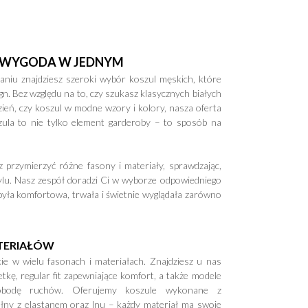
 I WYGODA W JEDNYM
niu znajdziesz szeroki wybór koszul męskich, które
gn. Bez względu na to, czy szukasz klasycznych białych
zień, czy koszul w modne wzory i kolory, nasza oferta
ula to nie tylko element garderoby – to sposób na
przymierzyć różne fasony i materiały, sprawdzając,
stylu. Nasz zespół doradzi Ci w wyborze odpowiedniego
 była komfortowa, trwała i świetnie wyglądała zarówno
TERIAŁÓW
e w wielu fasonach i materiałach. Znajdziesz u nas
etkę, regular fit zapewniające komfort, a także modele
wobodę ruchów. Oferujemy koszule wykonane z
ny z elastanem oraz lnu – każdy materiał ma swoje