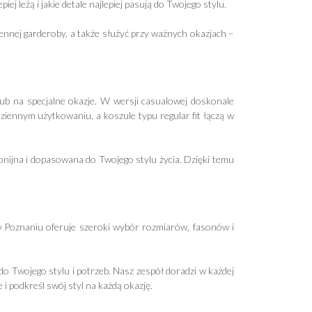
 leżą i jakie detale najlepiej pasują do Twojego stylu.
iennej garderoby, a także służyć przy ważnych okazjach –
lub na specjalne okazje. W wersji casualowej doskonale
dziennym użytkowaniu, a koszule typu regular fit łączą w
onijna i dopasowana do Twojego stylu życia. Dzięki temu
 w Poznaniu oferuje szeroki wybór rozmiarów, fasonów i
o Twojego stylu i potrzeb. Nasz zespół doradzi w każdej
i podkreśl swój styl na każdą okazję.