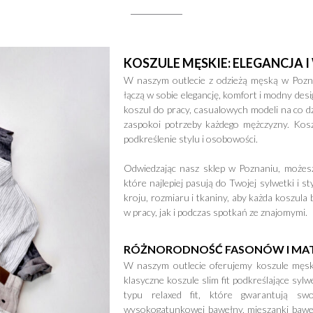
KOSZULE MĘSKIE: ELEGANCJA
W naszym outlecie z odzieżą męską w Pozna
łączą w sobie elegancję, komfort i modny desi
koszul do pracy, casualowych modeli na co d
zaspokoi potrzeby każdego mężczyzny. Kosz
podkreślenie stylu i osobowości.
Odwiedzając nasz sklep w Poznaniu, możesz 
które najlepiej pasują do Twojej sylwetki i 
kroju, rozmiaru i tkaniny, aby każda koszula
w pracy, jak i podczas spotkań ze znajomymi.
RÓŻNORODNOŚĆ FASONÓW I MA
W naszym outlecie oferujemy koszule męski
klasyczne koszule slim fit podkreślające sylw
typu relaxed fit, które gwarantują s
wysokogatunkowej bawełny, mieszanki baweł